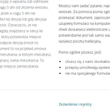
Decyzję o wpisaniu lub odmowie
Możesz nam zadać pytanie, napis
ągu 5 dni od złożenia wniosku.
wniosek. Za pomoca pisma ogól
eżeli w ciągu 5 dni nie
przekazać dokument, zaproszeni
ez tej decyzji lub gdy decyzja
uzupełnij formularz na kompute
ców. Oznacza to, że nie
chwili dostaniesz elektroniczne
góły znajdziesz w sekcji Ile
potwierdzenie jest tak samo waż
 który potwierdza miejsce
wysyłasz pocztą tradycyjną.
odjęcie decyzji (może to
okument to na przykład umowa
Pismo ogólne piszesz, jeśli:
 mieszkania, w którym mieszkasz,
pracę, karta mieszkańca. To
chcesz się z nami skontakt
je miejsce zamieszkania.
przepisy umożliwiają wysłani
nie ma specjalnego formular
Zezwolenia i rejestry