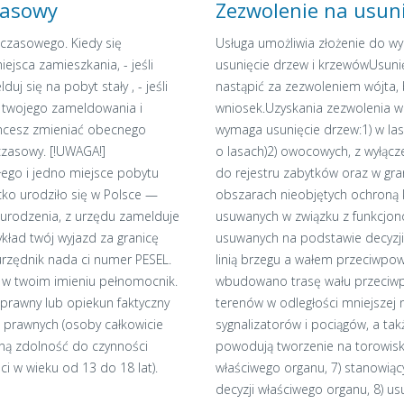
czasowy
Zezwolenie na usuni
 czasowego. Kiedy się
Usługa umożliwia złożenie do wyb
ejsca zamieszkania, - jeśli
usunięcie drzew i krzewówUsuni
 się na pobyt stały , - jeśli
nastąpić za zezwoleniem wójta,
 twojego zameldowania i
wniosek.Uzyskania zezwolenia w t
 chcesz zmieniać obecnego
wymaga usunięcie drzew:1) w la
zasowy. [!UWAGA!]
o lasach)2) owocowych, z wyłąc
ego i jedno miejsce pobytu
do rejestru zabytków oraz w gr
cko urodziło się w Polsce —
obszarach nieobjętych ochroną k
t urodzenia, z urzędu zamelduje
usuwanych w związku z funkcjon
ykład twój wyjazd za granicę
usuwanych na podstawie decyzj
rzędnik nada ci numer PESEL.
linią brzegu a wałem przeciwpo
 w twoim imieniu pełnomocnik.
wbudowano trasę wału przeciw
 prawny lub opiekun faktyczny
terenów w odległości mniejszej 
i prawnych (osoby całkowicie
sygnalizatorów i pociągów, a ta
oną zdolność do czynności
powodują tworzenie na torowisk
 w wieku od 13 do 18 lat).
właściwego organu, 7) stanowią
decyzji właściwego organu, 8) u