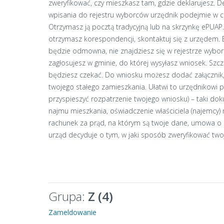
zweryfikować, czy mieszkasz tam, gdzie deklarujesz. 
wpisania do rejestru wyborców urzędnik podejmie w ci
Otrzymasz ją pocztą tradycyjną lub na skrzynkę ePUAP. J
otrzymasz korespondencji, skontaktuj się z urzędem. B
będzie odmowna, nie znajdziesz się w rejestrze wybor
zagłosujesz w gminie, do której wysyłasz wniosek. Szcze
będziesz czekać. Do wniosku możesz dodać załącznik,
twojego stałego zamieszkania. Ułatwi to urzędnikowi p
przyspieszyć rozpatrzenie twojego wniosku) – taki d
najmu mieszkania, oświadczenie właściciela (najemcy)
rachunek za prąd, na którym są twoje dane, umowa o 
urząd decyduje o tym, w jaki sposób zweryfikować two
Grupa:
Z (4)
Zameldowanie