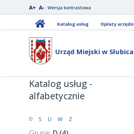
A+
A-
Wersja kontrastowa
Katalog usług
Opłaty urzęd
Urząd Miejski w Słubic
Katalog usług -
alfabetycznie
D
S
U
W
Z
Grupa:
D (4)