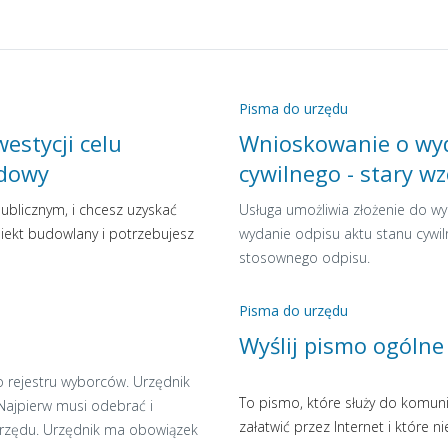
Pisma do urzędu
westycji celu
Wnioskowanie o wyd
udowy
cywilnego - stary wz
publicznym, i chcesz uzyskać
Usługa umożliwia złożenie do w
biekt budowlany i potrzebujesz
wydanie odpisu aktu stanu cyw
stosownego odpisu.
Pisma do urzędu
Wyślij pismo ogólne
o rejestru wyborców. Urzędnik
To pismo, które służy do komuni
Najpierw musi odebrać i
załatwić przez Internet i które n
 urzędu. Urzędnik ma obowiązek