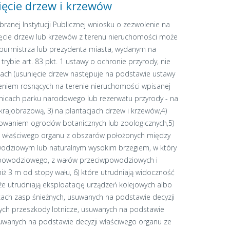
ęcie drzew i krzewów
ranej Instytucji Publicznej wniosku o zezwolenie na
ęcie drzew lub krzewów z terenu nieruchomości może
 burmistrza lub prezydenta miasta, wydanym na
rybie art. 83 pkt. 1 ustawy o ochronie przyrody, nie
sach (usunięcie drzew następuje na podstawie ustawy
zeniem rosnących na terenie nieruchomości wpisanej
anicach parku narodowego lub rezerwatu przyrody - na
rajobrazową, 3) na plantacjach drzew i krzewów,4)
owaniem ogrodów botanicznych lub zoologicznych,5)
i właściwego organu z obszarów położonych między
wodziowym lub naturalnym wysokim brzegiem, w który
powodziowego, z wałów przeciwpowodziowych i
niż 3 m od stopy wału, 6) które utrudniają widoczność
kże utrudniają eksploatację urządzeń kolejowych albo
ach zasp śnieżnych, usuwanych na podstawie decyzji
cych przeszkody lotnicze, usuwanych na podstawie
suwanych na podstawie decyzji właściwego organu ze