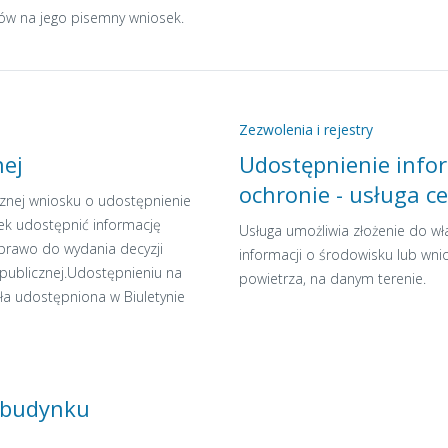
ców na jego pisemny wniosek.
Zezwolenia i rejestry
nej
Udostępnienie infor
ochronie - usługa c
icznej wniosku o udostępnienie
zek udostępnić informację
Usługa umożliwia złożenie do wła
 prawo do wydania decyzji
informacji o środowisku lub wni
publicznej.Udostępnieniu na
powietrza, na danym terenie.
ła udostępniona w Biuletynie
 budynku