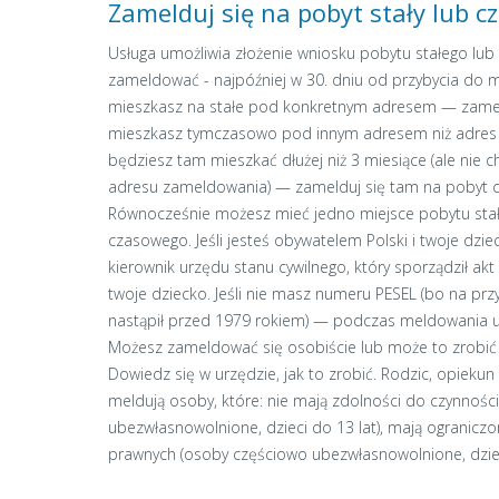
Zamelduj się na pobyt stały lub 
Usługa umożliwia złożenie wniosku pobytu stałego lub
zameldować - najpóźniej w 30. dniu od przybycia do mi
mieszkasz na stałe pod konkretnym adresem — zamelduj
mieszkasz tymczasowo pod innym adresem niż adres
będziesz tam mieszkać dłużej niż 3 miesiące (ale nie
adresu zameldowania) — zamelduj się tam na pobyt c
Równocześnie możesz mieć jedno miejsce pobytu stał
czasowego. Jeśli jesteś obywatelem Polski i twoje dzie
kierownik urzędu stanu cywilnego, który sporządził ak
twoje dziecko. Jeśli nie masz numeru PESEL (bo na prz
nastąpił przed 1979 rokiem) — podczas meldowania u
Możesz zameldować się osobiście lub może to zrobić
Dowiedz się w urzędzie, jak to zrobić. Rodzic, opiekun
meldują osoby, które: nie mają zdolności do czynnośc
ubezwłasnowolnione, dzieci do 13 lat), mają ogranicz
prawnych (osoby częściowo ubezwłasnowolnione, dzieci