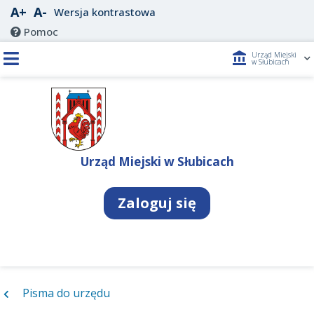
A+
A-
Wersja kontrastowa
Pomoc
account_balance
Urząd Miejski
w Słubicach
Urząd Miejski w Słubicach
Zaloguj się
Pisma do urzędu